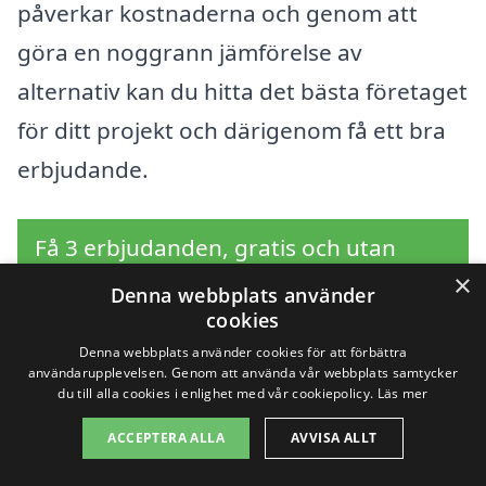
påverkar kostnaderna och genom att
göra en noggrann jämförelse av
alternativ kan du hitta det bästa företaget
för ditt projekt och därigenom få ett bra
erbjudande.
Få 3 erbjudanden, gratis och utan
×
förpliktelser
Denna webbplats använder
cookies
Denna webbplats använder cookies för att förbättra
användarupplevelsen. Genom att använda vår webbplats samtycker
Sök efter en
du till alla cookies i enlighet med vår cookiepolicy.
Läs mer
ACCEPTERA ALLA
AVVISA ALLT
professionell för