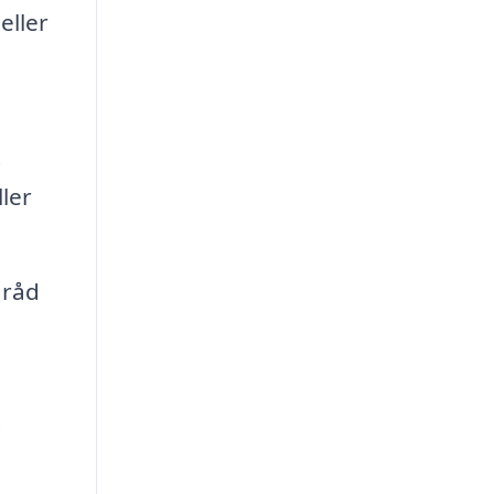
eller
t
ller
 råd
g