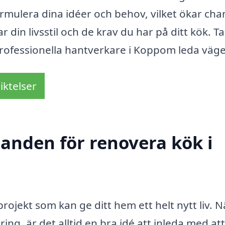
formulera dina idéer och behov, vilket ökar ch
r din livsstil och de krav du har på ditt kök. Ta
professionella hantverkare i Koppom leda väg
iktelser
danden för renovera kök i
projekt som kan ge ditt hem ett helt nytt liv. 
g, är det alltid en bra idé att inleda med att