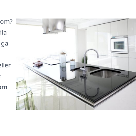
pom?
dla
aga
ller
t
som
t