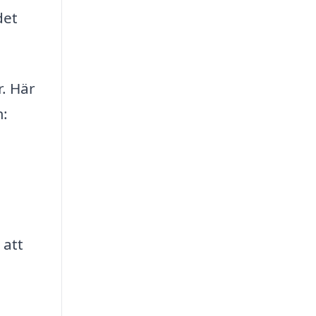
det
r. Här
m:
 att