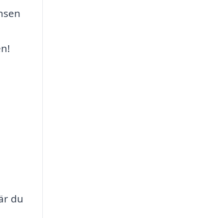
ansen
en!
När du