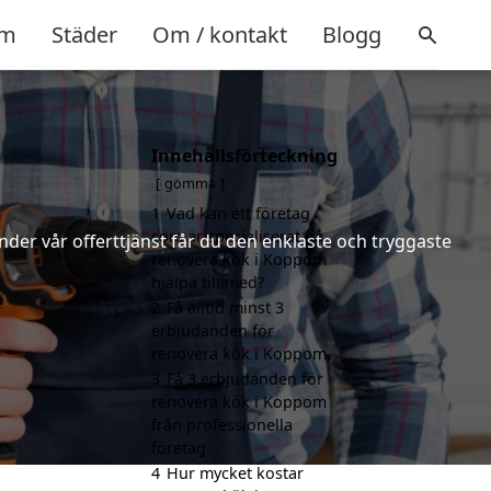
m
Städer
Om / kontakt
Blogg
Innehållsförteckning
gömma
1
Vad kan ett företag
som är specialiserat på
nder vår offerttjänst får du den enklaste och tryggaste
renovera kök i Koppom
hjälpa till med?
2
Få alltid minst 3
erbjudanden för
renovera kök i Koppom
3
Få 3 erbjudanden för
renovera kök i Koppom
från professionella
företag
4
Hur mycket kostar