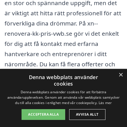
en stor och spännande uppgift, men det
är viktigt att hitta rätt professionell för att
förverkliga dina drömmar. På xn--
renovera-kk-pris-vwb.se gör vi det enkelt
för dig att få kontakt med erfarna
hantverkare och entreprenörer i ditt
närområde. Du kan få flera offerter och
×
jämföra priser, vilket gör att du kan välja
Denna webbplats använder
cookies
det bästa alternativet för ditt
Denna webbplats använder cookies för att förbättra
renoveringsprojekt.
användarupplevelsen. Genom att använda vår webbplats samtycker
du till alla cookies i enlighet med vår cookiepolicy.
Läs mer
Förutom
Harmånger
finns det flera andra
ACCEPTERA ALLA
AVVISA ALLT
städer i närheten där du också kan söka