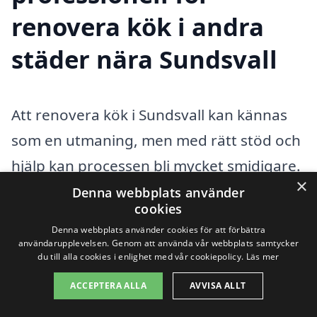
renovera kök i andra
städer nära Sundsvall
Att renovera kök i Sundsvall kan kännas
som en utmaning, men med rätt stöd och
hjälp kan processen bli mycket smidigare.
×
Det är viktigt att hitta ett professionellt
Denna webbplats använder
cookies
företag som förstår dina behov och kan
Denna webbplats använder cookies för att förbättra
leverera ett kök som uppfyller dina
användarupplevelsen. Genom att använda vår webbplats samtycker
du till alla cookies i enlighet med vår cookiepolicy.
Läs mer
förväntningar. Med hjälp av xn--renovera-
ACCEPTERA ALLA
AVVISA ALLT
kk-pris-vwb.se kan du enkelt få kontakt