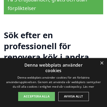
förpliktelser
Sök efter en
professionell för
renovera kök i andra
×
Denna webbplats använder
städer nära Vittsjö
cookies
Denna webbplats använder cookies för att förbättra
användarupplevelsen. Genom att använda vår webbplats samtycker
Att renovera kök i Vittsjö är en viktig
du till alla cookies i enlighet med vår cookiepolicy.
Läs mer
investering för ditt hem. För många är
ACCEPTERA ALLA
AVVISA ALLT
köket hjärtat i hemmet, och därför är det