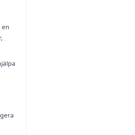
a en
,
jälpa
igera