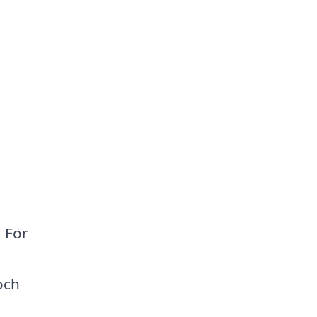
. För
och