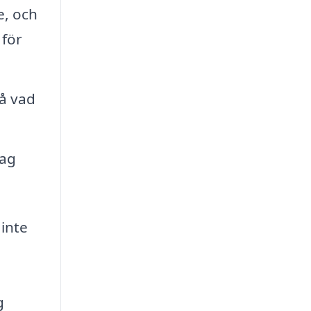
e, och
 för
tå vad
tag
 inte
g