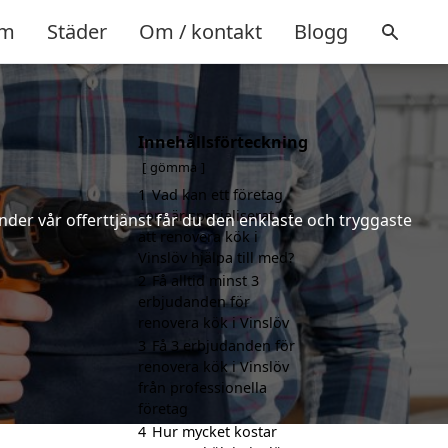
m
Städer
Om / kontakt
Blogg
Innehållsförteckning
gömma
1
Vad kan ett företag
som är specialiserat på
nder vår offerttjänst får du den enklaste och tryggaste
att renovera kök i
Vinslöv hjälpa till med?
2
Få alltid minst 3
erbjudanden för
renovera kök i Vinslöv
3
Få 3 erbjudanden för
renovera kök i Vinslöv
från professionella
företag
4
Hur mycket kostar