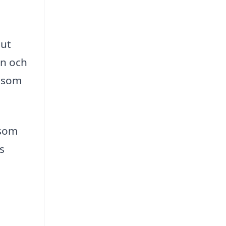
lut
on och
g som
 som
s