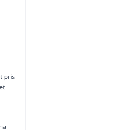
t pris
et
rna