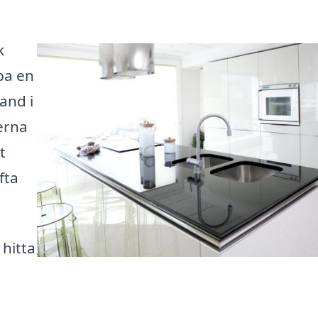
k
pa en
and i
erna
t
fta
 hitta