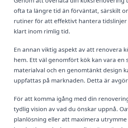
Genom att överlåta din köksrenovering ti
ofta ta längre tid än förväntat, särskilt
rutiner för att effektivt hantera tidslinjer
klart inom rimlig tid.
En annan viktig aspekt av att renovera kö
hem. Ett väl genomfört kök kan vara en st
materialval och en genomtänkt design kan
uppfattas på marknaden. Detta är avgöra
För att komma igång med din renovering a
tydlig vision av vad du önskar uppnå. O
planlösning eller att maximera utrymme i 