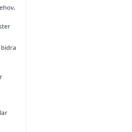
behov.
ster
 bidra
r
lar