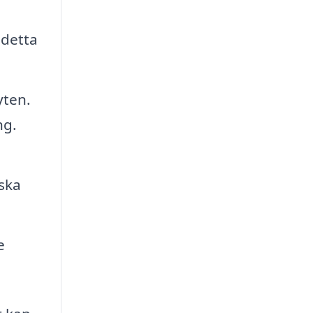
 detta
yten.
ng.
iska
e