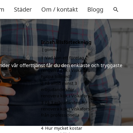
m
Städer
Om / kontakt
Blogg
Innehållsförteckning
gömma
1
Vad kan ett företag
som är specialiserat på
nder vår offerttjänst får du den enklaste och tryggaste
renovera kök i Viskafors
hjälpa till med?
2
Få alltid minst 3
erbjudanden för
renovera kök i Viskafors
3
Få 3 erbjudanden för
renovera kök i Viskafors
från professionella
företag
4
Hur mycket kostar