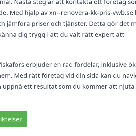
emål. Nästa steg är att kontakta ett företag s
åde. Med hjälp av xn--renovera-kk-pris-vwb.se
h jämföra priser och tjänster. Detta gör det m
änna dig trygg i att du valt rätt expert att
iskafors erbjuder en rad fördelar, inklusive ö
t hem. Med rätt företag vid din sida kan du nav
uppnå ett resultat som du kommer att njuta 
iktelser