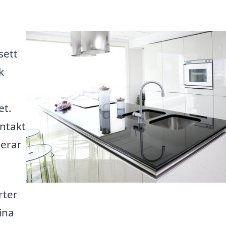
sett
k
et.
ntakt
serar
rter
dina