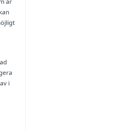
om är
 kan
öjligt
kad
igera
av i