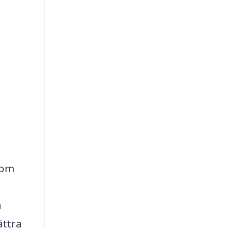
 om
a
ättra