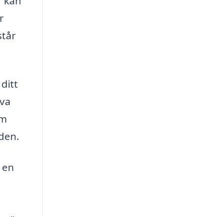
r kan
r
står
ditt
iva
em
den.
 en