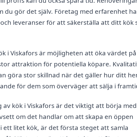
ll proffs kan du också spara tid. Renoveringa
 om du gör det själv. Företag med erfarenhet ha
 och leveranser för att säkerställa att ditt kök 
k i Viskafors är möjligheten att öka värdet på 
or attraktion för potentiella köpare. Kvalitat
 göra stor skillnad när det gäller hur ditt h
nde för dem som överväger att sälja i framti
v kök i Viskafors är det viktigt att börja med
avsett om det handlar om att skapa en öppen
ett litet kök, är det första steget att samla