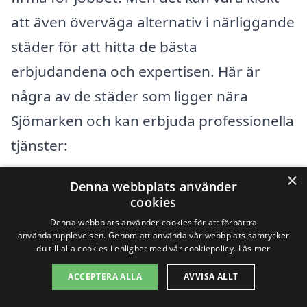
att även överväga alternativ i närliggande
städer för att hitta de bästa
erbjudandena och expertisen. Här är
några av de städer som ligger nära
Sjömarken och kan erbjuda professionella
tjänster:
×
Denna webbplats använder
Borås
cookies
Skene
Denna webbplats använder cookies för att förbättra
användarupplevelsen. Genom att använda vår webbplats samtycker
du till alla cookies i enlighet med vår cookiepolicy.
Läs mer
Dalsjöfors
ACCEPTERA ALLA
AVVISA ALLT
Bollebygd