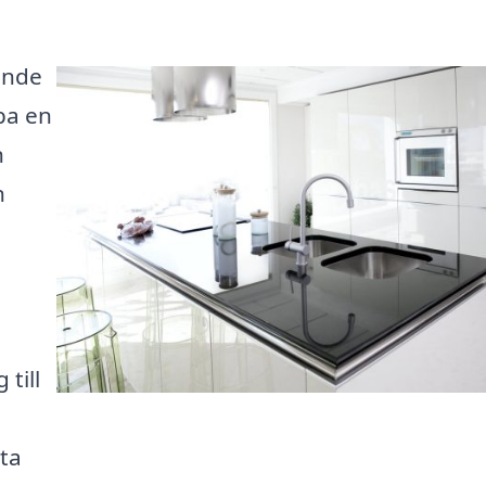
ande
pa en
n
n
till
tta