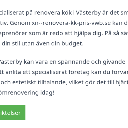
cialiserat på renovera kök i Västerby är det s
rnativ. Genom xn--renovera-kk-pris-vwb.se kan 
reprenörer som är redo att hjälpa dig. På så sä
 din stil utan även din budget.
 Västerby kan vara en spännande och givande
t anlita ett specialiserat företag kan du förva
och estetiskt tilltalande, vilket gör det till hjär
römrenovering idag!
iktelser