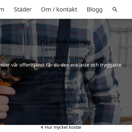
m
Städer
Om / kontakt
Blogg
Innehållsförteckning
gömma
1
Vad kan ett företag
som är specialiserat på
nder vår offerttjänst får du den enklaste och tryggaste
renovera kök i Västerby
hjälpa till med?
2
Få alltid minst 3
erbjudanden för
renovera kök i Västerby
3
Få 3 erbjudanden för
renovera kök i Västerby
från professionella
företag
4
Hur mycket kostar