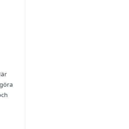
När
 göra
och