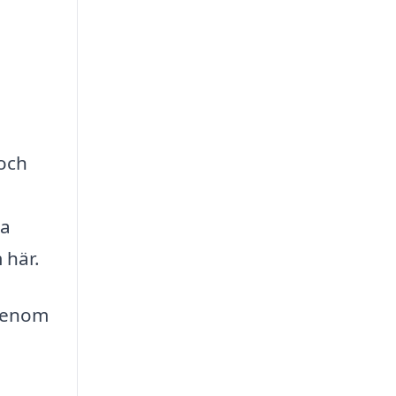
 och
ka
 här.
 Genom