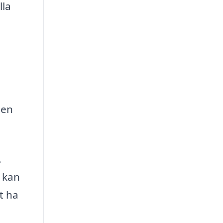
lla
gen
.
a kan
t ha