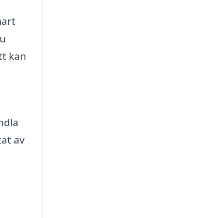
mart
du
tt kan
ndla
tat av