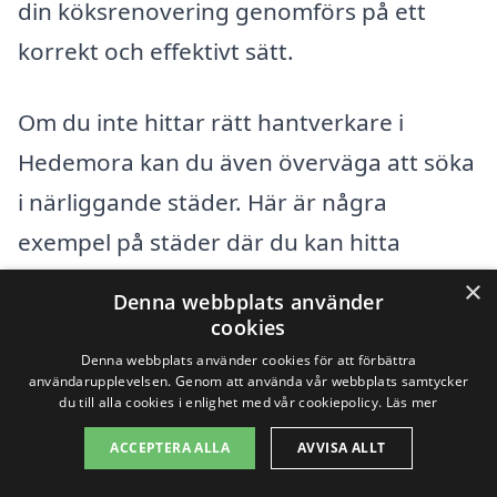
din köksrenovering genomförs på ett
korrekt och effektivt sätt.
Om du inte hittar rätt hantverkare i
Hedemora kan du även överväga att söka
i närliggande städer. Här är några
exempel på städer där du kan hitta
kompetenta företag för renovering av
×
Denna webbplats använder
kök:
cookies
Denna webbplats använder cookies för att förbättra
användarupplevelsen. Genom att använda vår webbplats samtycker
Ljustorp
du till alla cookies i enlighet med vår cookiepolicy.
Läs mer
Säter
ACCEPTERA ALLA
AVVISA ALLT