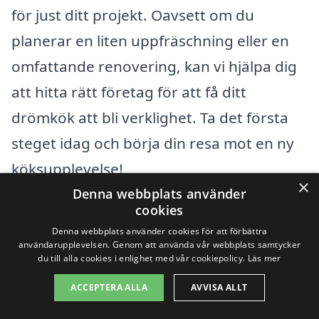
för just ditt projekt. Oavsett om du
planerar en liten uppfräschning eller en
omfattande renovering, kan vi hjälpa dig
att hitta rätt företag för att få ditt
drömkök att bli verklighet. Ta det första
steget idag och börja din resa mot en ny
köksupplevelse!
×
Denna webbplats använder
cookies
Få 3 erbjudanden, gratis och utan
Denna webbplats använder cookies för att förbättra
förpliktelser
användarupplevelsen. Genom att använda vår webbplats samtycker
du till alla cookies i enlighet med vår cookiepolicy.
Läs mer
ACCEPTERA ALLA
AVVISA ALLT