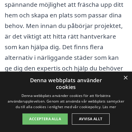
spännande möjlighet att fräscha upp ditt
hem och skapa en plats som passar dina
behov. Men innan du påbörjar projektet,
är det viktigt att hitta rätt hantverkare
som kan hjälpa dig. Det finns flera
alternativ i närliggande städer som kan
ge dig den expertis och hjälp du behöver
×
för din köksrenovering.
Denna webbplats använder
cookies
Denna webbplats använder cookies för att förbättra
När du söker efter en professionell för
användarupplevelsen. Genom att använda vår webbplats samtycker
renovera kök i Ullånger, överväg att
du till alla cookies i enlighet med vår cookiepolicy.
Läs mer
utforska erbjudanden i följande städer:
ACCEPTERA ALLA
AVVISA ALLT