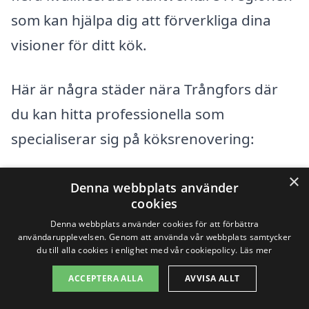
som kan hjälpa dig att förverkliga dina
visioner för ditt kök.
Här är några städer nära Trångfors där
du kan hitta professionella som
specialiserar sig på köksrenovering:
×
Boden
Denna webbplats använder
cookies
Luleå
Denna webbplats använder cookies för att förbättra
användarupplevelsen. Genom att använda vår webbplats samtycker
Överkalix
du till alla cookies i enlighet med vår cookiepolicy.
Läs mer
ACCEPTERA ALLA
AVVISA ALLT
Kalix