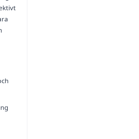
ektivt
ara
h
och
ing