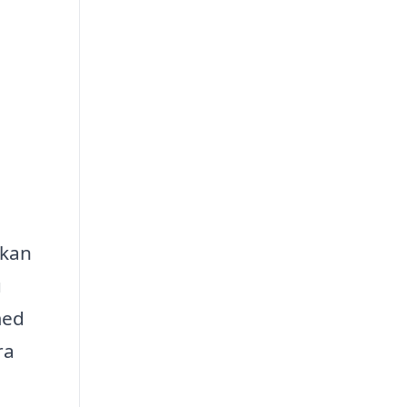
 kan
u
med
ra