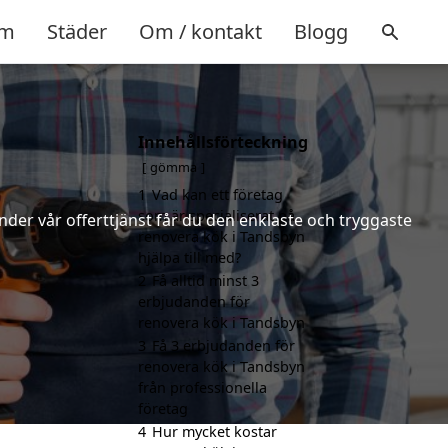
m
Städer
Om / kontakt
Blogg
Innehållsförteckning
gömma
1
Vad kan ett företag
som är specialiserat på
nder vår offerttjänst får du den enklaste och tryggaste
renovera kök i Tandsbyn
hjälpa till med?
2
Få alltid minst 3
erbjudanden för
renovera kök i Tandsbyn
3
Få 3 erbjudanden för
renovera kök i Tandsbyn
från professionella
företag
4
Hur mycket kostar