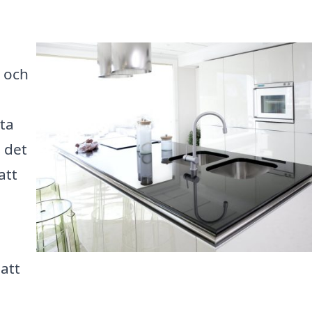
 och
ta
s det
att
 att