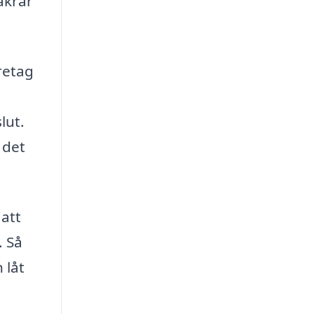
äkrar
retag
lut.
 det
 att
. Så
 låt