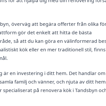
offs för att hjälpa dig med din renovering förs
byn, överväg att begära offerter från olika fö
lattform gör det enkelt att hitta de bästa
mråde, så att du kan göra en välinformerad bes
istiskt kök eller en mer traditionell stil, finns
mål.
 är en investering i ditt hem. Det handlar om
samla familj och vänner, och njuta av ditt hem
r specialiserat på renovera kök i Tandsbyn och