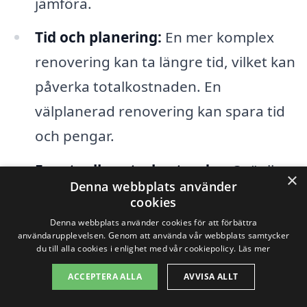
jämföra.
Tid och planering:
En mer komplex
renovering kan ta längre tid, vilket kan
påverka totalkostnaden. En
välplanerad renovering kan spara tid
och pengar.
Eventuella extrakostnader:
Ovänliga
×
Denna webbplats använder
överraskningar som att upptäcka
cookies
mögel eller strukturella problem kan
Denna webbplats använder cookies för att förbättra
användarupplevelsen. Genom att använda vår webbplats samtycker
bidra till ytterligare kostnader.
du till alla cookies i enlighet med vår cookiepolicy.
Läs mer
ACCEPTERA ALLA
AVVISA ALLT
För att få en så exakt prisuppskattning