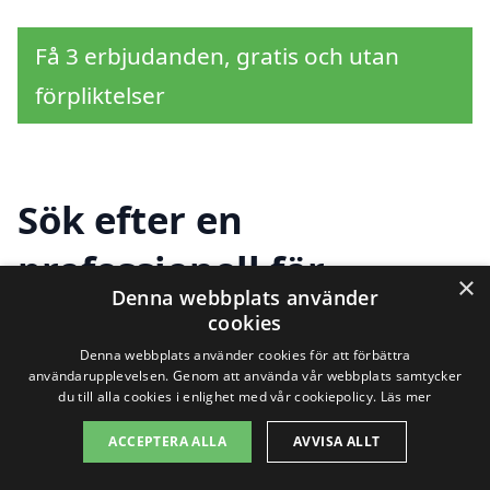
Få 3 erbjudanden, gratis och utan
förpliktelser
Sök efter en
professionell för
×
Denna webbplats använder
renovera kök i andra
cookies
städer nära
Denna webbplats använder cookies för att förbättra
användarupplevelsen. Genom att använda vår webbplats samtycker
du till alla cookies i enlighet med vår cookiepolicy.
Läs mer
Slottsskogen
ACCEPTERA ALLA
AVVISA ALLT