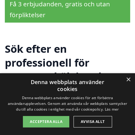
Få 3 erbjudanden, gratis och utan
förpliktelser
Sök efter en
professionell för
renovera kök i andra
×
Denna webbplats använder
städer nära
cookies
Denna webbplats använder cookies för att förbättra
Östhammar
användarupplevelsen. Genom att använda vår webbplats samtycker
du till alla cookies i enlighet med vår cookiepolicy.
Läs mer
ACCEPTERA ALLA
AVVISA ALLT
Att renovera kök i Östhammar behöver