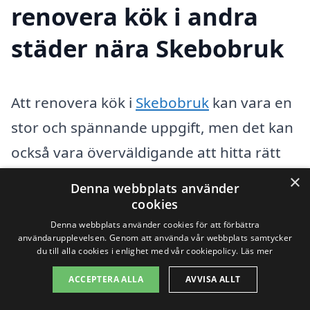
renovera kök i andra
städer nära Skebobruk
Att renovera kök i
Skebobruk
kan vara en
stor och spännande uppgift, men det kan
också vara överväldigande att hitta rätt
hantverkare. För att underlätta din
×
Denna webbplats använder
sökning kan du överväga att även titta på
cookies
närliggande städer för att hitta den bästa
Denna webbplats använder cookies för att förbättra
användarupplevelsen. Genom att använda vår webbplats samtycker
möjliga servicen. Här är några städer där
du till alla cookies i enlighet med vår cookiepolicy.
Läs mer
du kan hitta professionella företag som
ACCEPTERA ALLA
AVVISA ALLT
erbjuder köksrenovering: