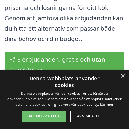
priserna och lösningarna för ditt kök.
Genom att jämföra olika erbjudanden kan
du hitta ett alternativ som passar både
dina behov och din budget.
Få 3 erbjudanden, gratis och utan
förpliktelser
×
Denna webbplats använder
cookies
Denna webbplats använder cookies för att förbättra
Sök efter en
användarupplevelsen. Genom att använda vår webbplats samtycker
du till alla cookies i enlighet med vår cookiepolicy.
Läs mer
professionell för
ACCEPTERA ALLA
AVVISA ALLT
renovera kök i andra