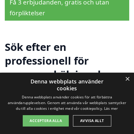
Få 3 erbjudanden, gratis och utan
förpliktelser
Sök efter en
professionell för
renovera kök i andra
×
Denna webbplats använder
städer nära Mönsterås
cookies
Denna webbplats använder cookies för att förbättra
användarupplevelsen. Genom att använda vår webbplats samtycker
du till alla cookies i enlighet med vår cookiepolicy.
Läs mer
Att renovera kök i Mönsterås är ett
fantastiskt sätt att förbättra ditt hem och
ACCEPTERA ALLA
AVVISA ALLT
skapa en mer funktionell och estetiskt