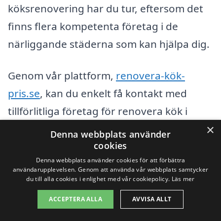
köksrenovering har du tur, eftersom det
finns flera kompetenta företag i de
närliggande städerna som kan hjälpa dig.
Genom vår plattform,
renovera-kök-
pris.se
, kan du enkelt få kontakt med
tillförlitliga företag för renovera kök i
Nyborg och dess omgivning. Här är några
×
Denna webbplats använder
städer där du kan hitta professionella
cookies
Denna webbplats använder cookies för att förbättra
hantverkare:
användarupplevelsen. Genom att använda vår webbplats samtycker
du till alla cookies i enlighet med vår cookiepolicy.
Läs mer
Sundsvall
ACCEPTERA ALLA
AVVISA ALLT
Haparanda