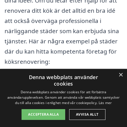
dina idéer. Om du letar efter hjälp för att
renovera ditt kök är det alltid en bra idé
att också överväga professionella i
närliggande städer som kan erbjuda sina
tjänster. Här är några exempel på städer
där du kan hitta kompetenta företag för
köksrenovering:
×
Denna webbplats använder
Älvkarleby
cookies
Denna webbplats använder cookies för att förbättra
Skutskär
användarupplevelsen. Genom att använda vår webbplats samtycker
du till alla cookies i enlighet med vår cookiepolicy.
Läs mer
Gävle
ACCEPTERA ALLA
AVVISA ALLT
Sandviken