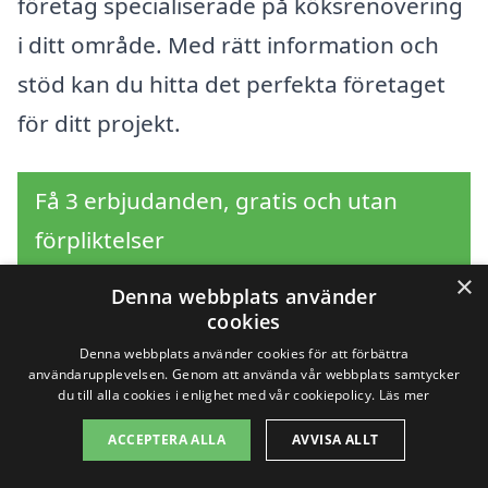
företag specialiserade på köksrenovering
i ditt område. Med rätt information och
stöd kan du hitta det perfekta företaget
för ditt projekt.
Få 3 erbjudanden, gratis och utan
förpliktelser
×
Denna webbplats använder
cookies
Sök efter en
Denna webbplats använder cookies för att förbättra
användarupplevelsen. Genom att använda vår webbplats samtycker
du till alla cookies i enlighet med vår cookiepolicy.
Läs mer
professionell för
ACCEPTERA ALLA
AVVISA ALLT
renovera kök i andra