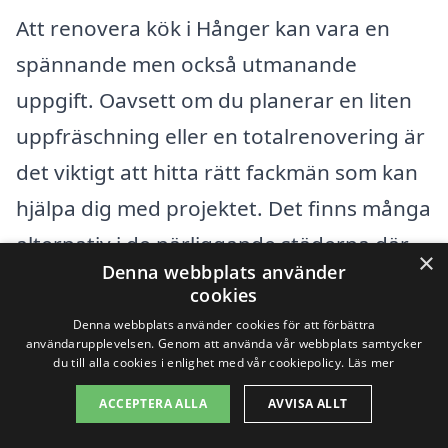
Att renovera kök i Hånger kan vara en
spännande men också utmanande
uppgift. Oavsett om du planerar en liten
uppfräschning eller en totalrenovering är
det viktigt att hitta rätt fackmän som kan
hjälpa dig med projektet. Det finns många
alternativ i de närliggande städerna där
×
Denna webbplats använder
du kan få professionell hjälp och
cookies
inspiration för din renovering.
Denna webbplats använder cookies för att förbättra
användarupplevelsen. Genom att använda vår webbplats samtycker
du till alla cookies i enlighet med vår cookiepolicy.
Läs mer
Några av de städer och orter i närheten
ACCEPTERA ALLA
AVVISA ALLT
av Hånger där du kan hitta företag för att