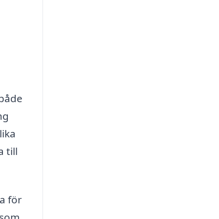
 både
ng
lika
till
a för
r som