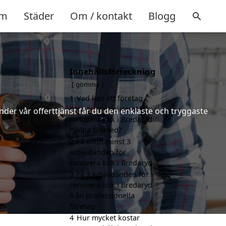
m
Städer
Om / kontakt
Blogg
Innehållsförteckning
gömma
1
Vad kan ett företag
som är specialiserat på
nder vår offerttjänst får du den enklaste och tryggaste
renovera kök i Bredaryd
hjälpa till med?
2
Få alltid minst 3
erbjudanden för
renovera kök i Bredaryd
3
Få 3 erbjudanden för
renovera kök i Bredaryd
från professionella
företag
4
Hur mycket kostar