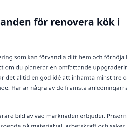
danden för renovera kök i
tering som kan förvandla ditt hem och förhöja
sett om du planerar en omfattande uppgraderi
är det alltid en god idé att inhämta minst tre o
de. Här är några av de främsta anledningarna 
klarare bild av vad marknaden erbjuder. Prisern
eroende på materialval, arbetskraft och sake