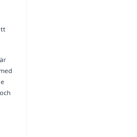
tt
 är
h med
de
 och