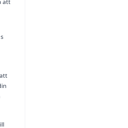
 att
as
att
din
h
ll