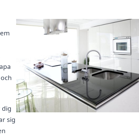
hem
t
kapa
 och
 dig
ar sig
en