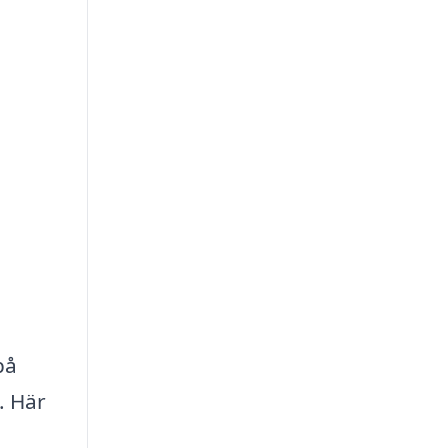
på
. Här