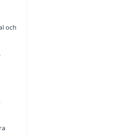
al och
.
h
ra