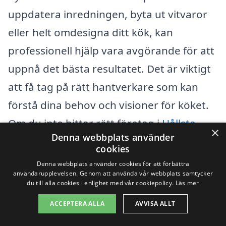
uppdatera inredningen, byta ut vitvaror
eller helt omdesigna ditt kök, kan
professionell hjälp vara avgörande för att
uppnå det bästa resultatet. Det är viktigt
att få tag på rätt hantverkare som kan
förstå dina behov och visioner för köket.
Om du inte hittar rätt företag i
Hållsta
,
×
Denna webbplats använder
finns det flera närliggande städer där du
cookies
kan söka hjälp.
Denna webbplats använder cookies för att förbättra
användarupplevelsen. Genom att använda vår webbplats samtycker
du till alla cookies i enlighet med vår cookiepolicy.
Läs mer
Här är några städer nära Hållsta där du
ACCEPTERA ALLA
AVVISA ALLT
kan hitta skickliga hantverkare för din