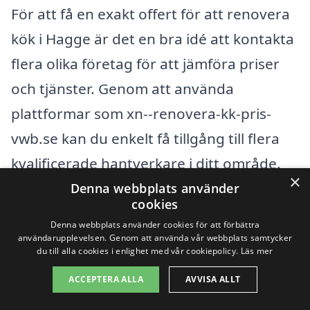
För att få en exakt offert för att renovera
kök i Hagge är det en bra idé att kontakta
flera olika företag för att jämföra priser
och tjänster. Genom att använda
plattformar som xn--renovera-kk-pris-
vwb.se kan du enkelt få tillgång till flera
kvalificerade hantverkare i ditt område.
×
Att få flera offerter ger dig en bättre
Denna webbplats använder
cookies
förståelse för marknadspriserna och
Denna webbplats använder cookies för att förbättra
hjälper dig att göra ett mer informerat
användarupplevelsen. Genom att använda vår webbplats samtycker
du till alla cookies i enlighet med vår cookiepolicy.
Läs mer
val. Dessutom kan det vara användbart
ACCEPTERA ALLA
AVVISA ALLT
att diskutera dina idéer och behov med