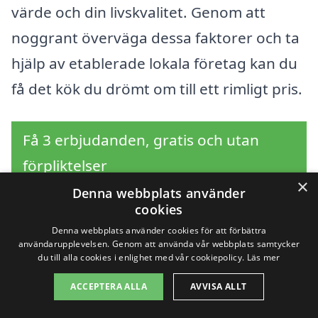
värde och din livskvalitet. Genom att
noggrant överväga dessa faktorer och ta
hjälp av etablerade lokala företag kan du
få det kök du drömt om till ett rimligt pris.
Få 3 erbjudanden, gratis och utan
förpliktelser
×
Denna webbplats använder
cookies
Denna webbplats använder cookies för att förbättra
Sök efter en
användarupplevelsen. Genom att använda vår webbplats samtycker
du till alla cookies i enlighet med vår cookiepolicy.
Läs mer
professionell för
ACCEPTERA ALLA
AVVISA ALLT
renovera kök i andra