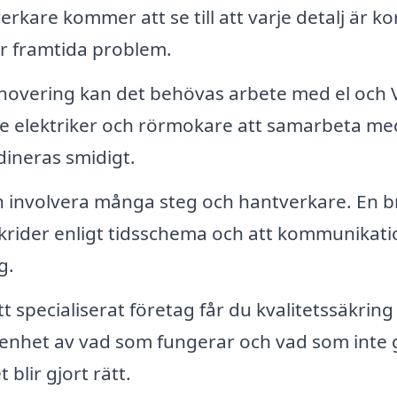
kare kommer att se till att varje detalj är ko
för framtida problem.
overing kan det behövas arbete med el och 
ade elektriker och rörmokare att samarbeta me
dineras smidigt.
n involvera många steg och hantverkare. En b
rtskrider enligt tidsschema och att kommunikat
g.
 specialiserat företag får du kvalitetssäkring 
renhet av vad som fungerar och vad som inte 
 blir gjort rätt.