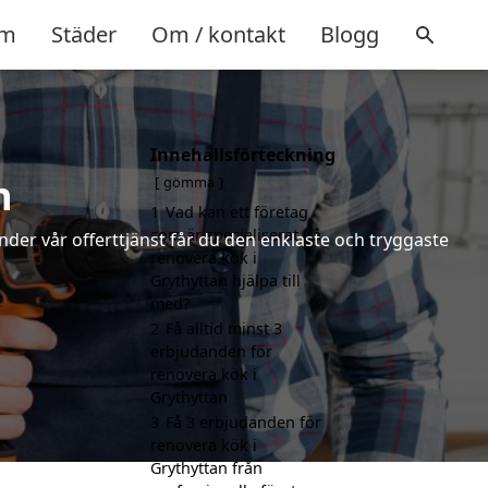
m
Städer
Om / kontakt
Blogg
Innehållsförteckning
n
gömma
1
Vad kan ett företag
som är specialiserat på
nder vår offerttjänst får du den enklaste och tryggaste
renovera kök i
Grythyttan hjälpa till
med?
2
Få alltid minst 3
erbjudanden för
renovera kök i
Grythyttan
3
Få 3 erbjudanden för
renovera kök i
Grythyttan från