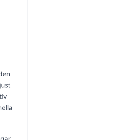
nden
just
tiv
nella
gar,