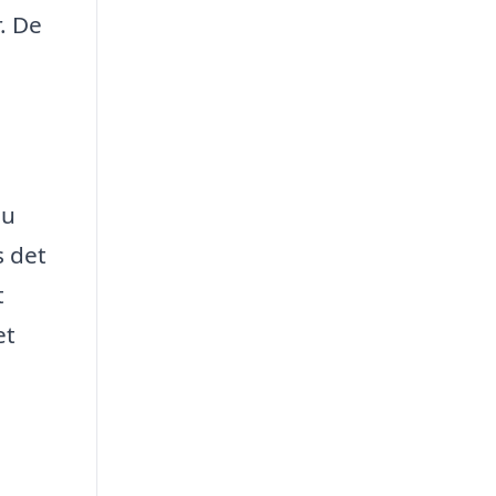
. De
du
s det
t
et