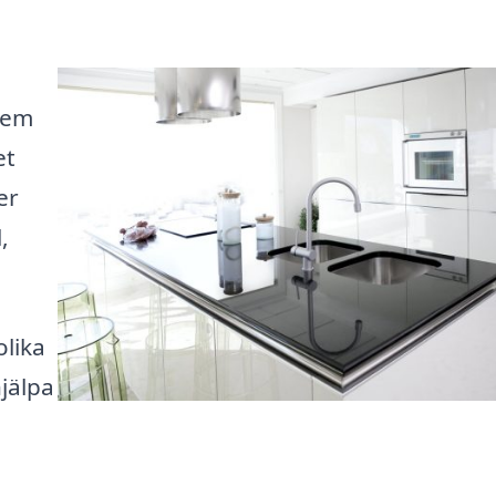
hem
et
er
,
olika
jälpa