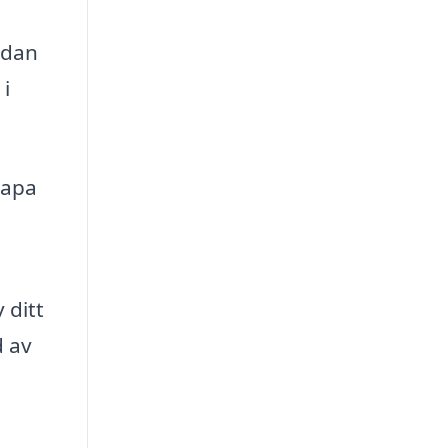
edan
 i
kapa
 ditt
d av