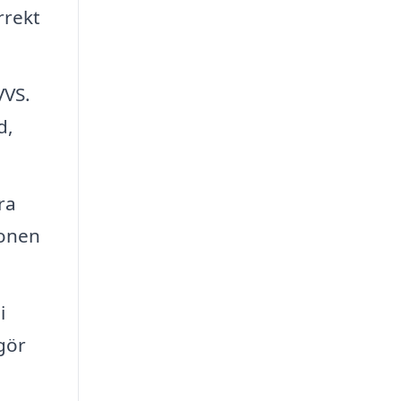
rrekt
VVS.
d,
ra
ionen
i
gör