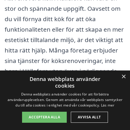
stor och spännande uppgift. Oavsett om
du vill förnya ditt kök för att öka
funktionaliteten eller för att skapa en mer
estetiskt tilltalande miljö, är det viktigt att
hitta rätt hjälp. Många företag erbjuder
sina tjänster för köksrenoveringar, inte
bara i Hällefors utan även i närliggande
×
Denna webbplats använder
städer. Genom att samla in flera offerter
cookies
från olika entreprenörer kan du jämföra
Denna webbplats använder cookies för att förbättra
användarupplevelsen. Genom att använda vår webbplats samtycker
priser och kvaliteter, vilket ger dig en
du till alla cookies i enlighet med vår cookiepolicy.
Läs mer
bättre möjlighet att göra ett informerat
ACCEPTERA ALLA
AVVISA ALLT
val.