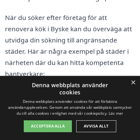
När du söker efter företag för att
renovera kök i Byske kan du överväga att
utvidga din sökning till angränsande
städer. Här är några exempel på städer i
närheten där du kan hitta kompetenta
hantverkare:
×
Denna webbplats använder
cookies
Skellefteå
Denna webbplats använder cookies för att förbättra
användarupplevelsen. Genom att använda vår webbplats samtycker
Piteå
du till alla cookies i enlighet med vår cookiepolicy.
Läs mer
Robertsfors
ACCEPTERA ALLA
AVVISA ALLT