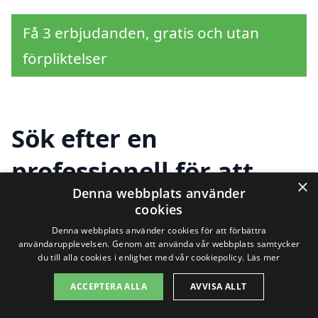
Få 3 erbjudanden, gratis och utan
förpliktelser
Sök efter en
professionell för att
×
Denna webbplats använder
renovera kök i andra
cookies
städer nära Skellefteå
Denna webbplats använder cookies för att förbättra
användarupplevelsen. Genom att använda vår webbplats samtycker
du till alla cookies i enlighet med vår cookiepolicy.
Läs mer
ACCEPTERA ALLA
AVVISA ALLT
Att renovera kök i Skellefteå kan vara en
spännande men också utmanande