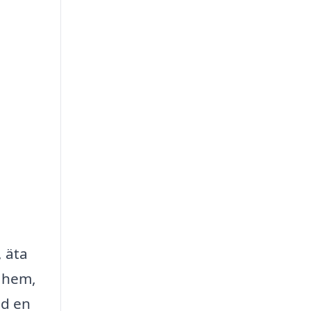
, äta
t hem,
ed en