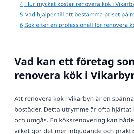
4
Hur mycket kostar renovera kök i Vikarb
5
Vad hjälper till att bestämma priset på 
6
Sök efter en professionell för renovera 
Vad kan ett företag som
renovera kök i Vikarbyn
Att renovera kök i Vikarbyn är en spänn
bostäder. Detta utrymme är ofta hjärtat 
och umgås. En köksrenovering kan både fö
vilket gör det mer inbjudande och praktis