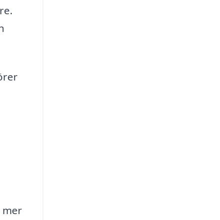
re.
n
örer
n mer