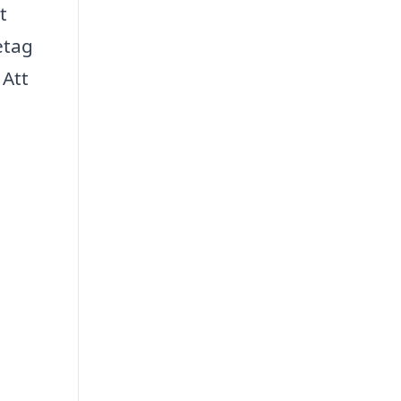
t
etag
 Att