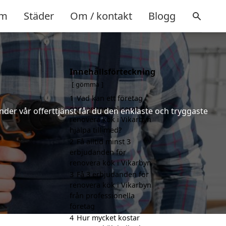
m
Städer
Om / kontakt
Blogg
Innehållsförteckning
gömma
1
Vad kan ett företag
som är specialiserat på
nder vår offerttjänst får du den enklaste och tryggaste
renovera kök i Vikarbyn
hjälpa till med?
2
Få alltid minst 3
erbjudanden för
renovera kök i Vikarbyn
3
Få 3 erbjudanden för
renovera kök i Vikarbyn
från professionella
företag
4
Hur mycket kostar