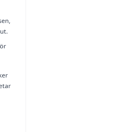
sen,
ut.
för
ker
etar