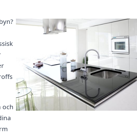
rbyn?
ssisk
r
er
roffs
a och
dina
orm