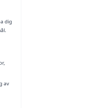
pa dig
ål.
or,
g av