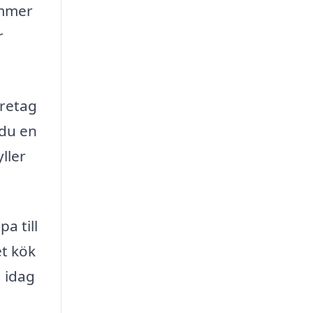
ommer
r
öretag
 du en
ller
a till
et kök
g idag