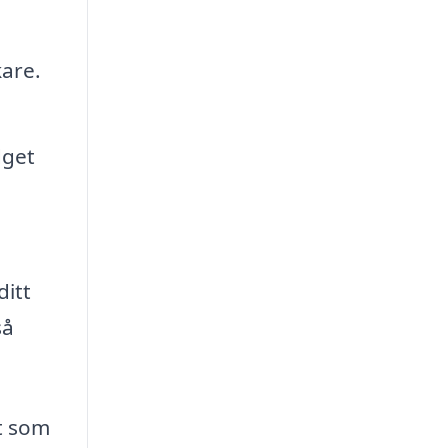
are.
dget
ditt
så
t som