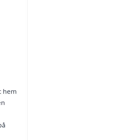
tt hem
en
på