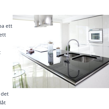
pa ett
ett
t
 det
låt