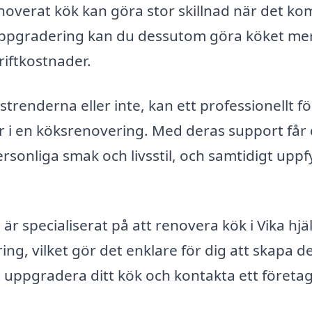
enoverat kök kan göra stor skillnad när det k
n uppgradering kan du dessutom göra köket me
driftkostnader.
trenderna eller inte, kan ett professionellt f
går i en köksrenovering. Med deras support får
sonliga smak och livsstil, och samtidigt uppfy
 specialiserat på att renovera kök i Vika hjälp
ng, vilket gör det enklare för dig att skapa d
t uppgradera ditt kök och kontakta ett företa