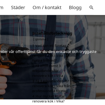
m
Städer
Om / kontakt
Blogg
Innehållsförteckning
gömma
1
Vad kan ett företag
som är specialiserat på
nder vår offerttjänst får du den enklaste och tryggaste
renovera kök i Vika
hjälpa till med?
2
Få alltid minst 3
erbjudanden för
renovera kök i Vika
3
Få 3 erbjudanden för
renovera kök i Vika från
professionella företag
4
Hur mycket kostar
renovera kök i Vika?