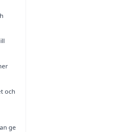
ch
ll
ner
et och
kan ge