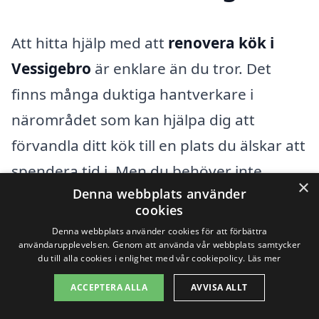
Att hitta hjälp med att
renovera kök i
Vessigebro
är enklare än du tror. Det
finns många duktiga hantverkare i
närområdet som kan hjälpa dig att
förvandla ditt kök till en plats du älskar att
spendera tid i. Men du behöver inte
×
Denna webbplats använder
begränsa din sökning till just Vessigebro.
cookies
Det finns flera närliggande städer med
Denna webbplats använder cookies för att förbättra
kompetenta företag som erbjuder
användarupplevelsen. Genom att använda vår webbplats samtycker
du till alla cookies i enlighet med vår cookiepolicy.
Läs mer
köksrenoveringstjänster. Här är några av
ACCEPTERA ALLA
AVVISA ALLT
dem: