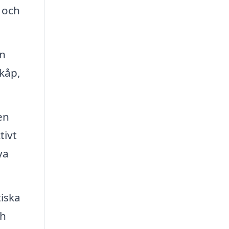
 och
an
skåp,
en
tivt
ya
tiska
ch