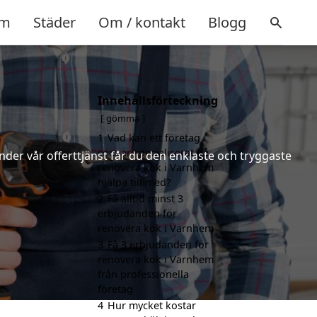
m
Städer
Om / kontakt
Blogg
Innehållsförteckning
gömma
1
Vad kan ett företag
som är specialiserat på
nder vår offerttjänst får du den enklaste och tryggaste
renovera kök i Varnhem
hjälpa till med?
2
Få alltid minst 3
erbjudanden för
renovera kök i Varnhem
3
Få 3 erbjudanden för
renovera kök i Varnhem
från professionella
företag
4
Hur mycket kostar