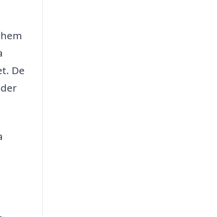
rnhem
a
et. De
nder
a