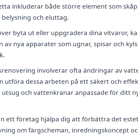
etta inkluderar både större element som skåp
 belysning och eluttag.
r byta ut eller uppgradera dina vitvaror, k
nen av nya apparater som ugnar, spisar och kyl
k.
renovering involverar ofta ändringar av vatt
n utföra dessa arbeten på ett säkert och effek
ya utsug och vattenkranar anpassade för ditt n
 ett företag hjälpa dig att förbättra det este
dgivning om färgscheman, inredningskoncept o