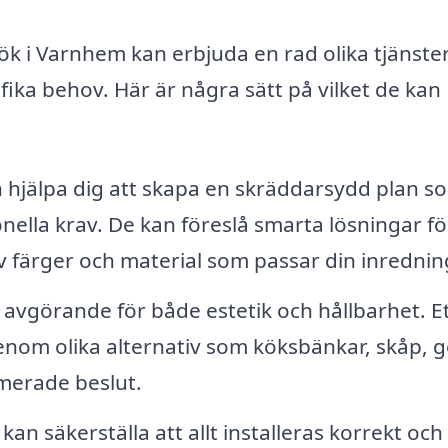
 kök i Varnhem kan erbjuda en rad olika tjänst
fika behov. Här är några sätt på vilket de kan
 hjälpa dig att skapa en skräddarsydd plan s
ionella krav. De kan föreslå smarta lösningar fö
 färger och material som passar din inrednin
r avgörande för både estetik och hållbarhet. E
genom olika alternativ som köksbänkar, skåp, g
rmerade beslut.
n säkerställa att allt installeras korrekt och 