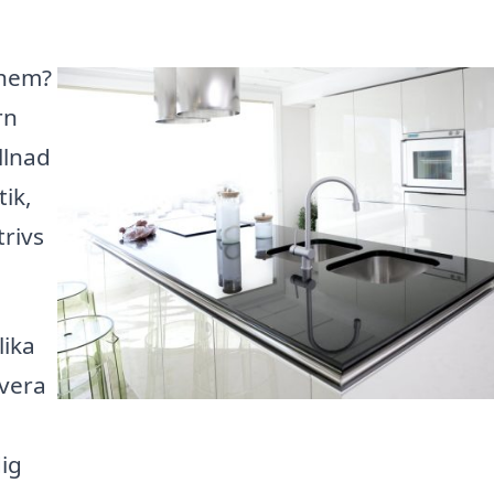
nhem?
rn
llnad
tik,
trivs
lika
overa
ig