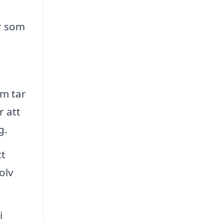
er som
om tar
r att
g.
tt
olv
i