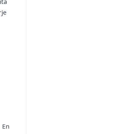
ita
rje
. En