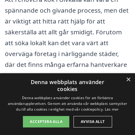
spännande och givande process, men det
är viktigt att hitta rätt hjälp för att
säkerställa att allt går smidigt. Förutom
att söka lokalt kan det vara värt att
överväga företag i närliggande städer,
där det finns många erfarna hantverkare
och specialister inom köksrenovering. Här
×
Denna webbplats använder
är några av de städer som ligger nära
cookies
Ulvkälla där du kan hitta professionell
Denna webbplats använder cookies för att förbättra
användarupplevelsen. Genom att använda vår webbplats samtycker
hjälp:
du till alla cookies i enlighet med vår cookiepolicy.
Läs mer
ACCEPTERA ALLA
AVVISA ALLT
Sveg