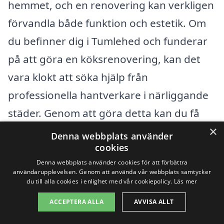
hemmet, och en renovering kan verkligen
förvandla både funktion och estetik. Om
du befinner dig i Tumlehed och funderar
på att göra en köksrenovering, kan det
vara klokt att söka hjälp från
professionella hantverkare i närliggande
städer. Genom att göra detta kan du få
×
flera olika offerter och jämföra priser och
Denna webbplats använder
cookies
tjänster.
Denna webbplats använder cookies för att förbättra
användarupplevelsen. Genom att använda vår webbplats samtycker
Runt omkring Tumlehed finns flera städer
du till alla cookies i enlighet med vår cookiepolicy.
Läs mer
där du kan hitta duktiga företag som
ACCEPTERA ALLA
AVVISA ALLT
erbjuder tjänster för att renovera kök.