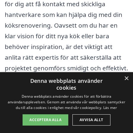
för dig att få kontakt med skickliga
hantverkare som kan hjälpa dig med din
köksrenovering. Oavsett om du har en
klar vision för ditt nya kök eller bara
behöver inspiration, är det viktigt att
anlita rätt expertis för att säkerställa att
projektet genomförs smidigt och effektivt.
×
Denna webbplats använder
När du söker efter företag för att
cookies
renovera kök i Storvreta är det bra att
Denna webbplats använder cookies för att förbättra
användarupplevelsen. Genom att använda vår webbplats samtycker
överväga alternativ i närliggande städer.
du till alla cookies i enlighet med vår cookiepolicy.
Läs mer
Här är några ställen i närheten där du kan
ACCEPTERA ALLA
AVVISA ALLT
hitta professionella: