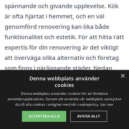
spännande och givande upplevelse. Kök
är ofta hjärtat i hemmet, och en väl
genomförd renovering kan öka både
funktionalitet och estetik. För att hitta rätt
expertis för din renovering är det viktigt
att överväga olika alternativ och företag
som finns i närliggande städer. Nedan
×
följer några tips på hur du kan gå tillväga:
Denna webbplats använder
cookies
Denna webbplats använder cookies för att förbättra
Definiera dina behov: Innan du börjar
användarupplevelsen. Genom att använda vår webbplats samtycker
du till alla cookies i enlighet med vår cookiepolicy.
Läs mer
leta efter företag, tänk på vilken typ av
renovering du vill göra. Behöver du en
ACCEPTERA ALLA
AVVISA ALLT
helrenovering eller bara en