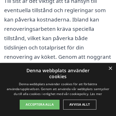
Till sist är det viktigt att ta hänsyn till
eventuella tillstånd och regleringar som
kan påverka kostnaderna. Ibland kan
renoveringsarbeten kräva speciella
tillstånd, vilket kan påverka både
tidslinjen och totalpriset för din
renovering av köket. Genom att noggrant
planera och förstå dessa faktorer kan du
×
Denna webbplats använder
bättre navigera kostnaderna för att
cookies
renovera kök i Nysättra och hitta den
Denna webbplats använder cookies för att förbättra
användarupplevelsen. Genom att använda vår webbplats samtycker
lösning som passar dig bäst.
du till alla cookies i enlighet med vår cookiepolicy.
Läs mer
ACCEPTERA ALLA
AVVISA ALLT
Få 3 erbjudanden, gratis och utan