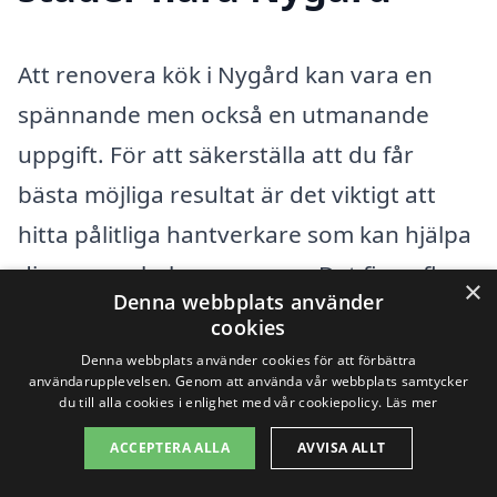
Att renovera kök i Nygård kan vara en
spännande men också en utmanande
uppgift. För att säkerställa att du får
bästa möjliga resultat är det viktigt att
hitta pålitliga hantverkare som kan hjälpa
dig genom hela processen. Det finns flera
×
Denna webbplats använder
fördelar med att söka hjälp från
cookies
professionella i närliggande städer, där du
Denna webbplats använder cookies för att förbättra
användarupplevelsen. Genom att använda vår webbplats samtycker
kan få tillgång till ett bredare utbud av
du till alla cookies i enlighet med vår cookiepolicy.
Läs mer
tjänster och erbjuda olika pristilbud.
ACCEPTERA ALLA
AVVISA ALLT