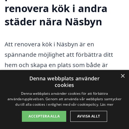
renovera kök i andra
städer nära Näsbyn
Att renovera kök i Näsbyn är en
spännande möjlighet att förbättra ditt
hem och skapa en plats som både är
funktionell och estetiskt tilltalande.
×
Denna webbplats använder
Oavsett om du planerar en
cookies
Denna webbplats använder cookies för att förbättra
totalrenovering eller bara några mindre
användarupplevelsen. Genom att använda vår webbplats samtycker
du till alla cookies i enlighet med vår cookiepolicy.
Läs mer
uppdateringar, är det viktigt att hitta rätt
företag för jobbet. Genom att använda
ACCEPTERA ALLA
AVVISA ALLT
vår plattform kan du enkelt jämföra