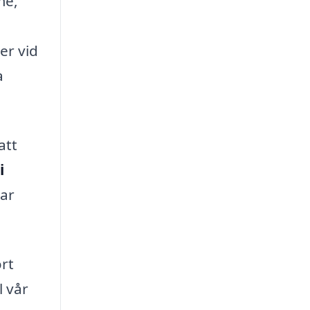
me,
er vid
a
att
i
gar
rt
l vår