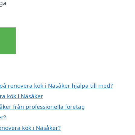
iga
 på renovera kök i Näsåker hjälpa till med?
ra kök i Näsåker
ker från professionella företag
er?
renovera kök i Näsåker?