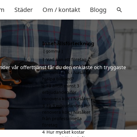
m
Städer
Om / kontakt
Blogg
Innehållsförteckning
gömma
1
Vad kan ett företag
som är specialiserat på
nder vår offerttjänst får du den enklaste och tryggaste
renovera kök i Näsåker
hjälpa till med?
2
Få alltid minst 3
erbjudanden för
renovera kök i Näsåker
3
Få 3 erbjudanden för
renovera kök i Näsåker
från professionella
företag
4
Hur mycket kostar