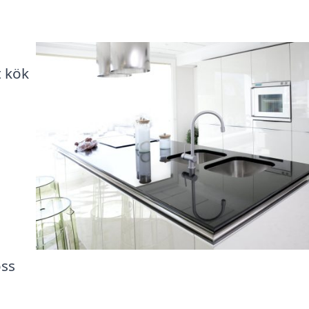
t kök
oss