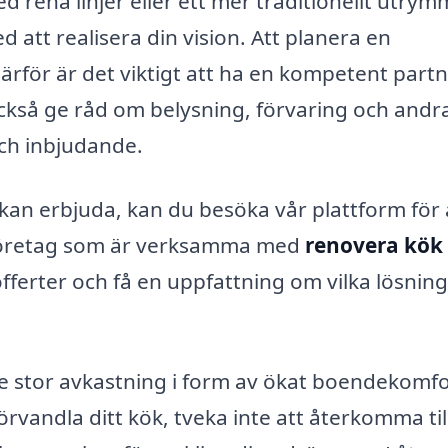
 rena linjer eller ett mer traditionellt utrym
ed att realisera din vision. Att planera en
rför är det viktigt att ha en kompetent partn
ckså ge råd om belysning, förvaring och andr
och inbjudande.
g kan erbjuda, kan du besöka vår plattform för 
 företag som är verksamma med
renovera kök 
 offerter och få en uppfattning om vilka lösnin
e stor avkastning i form av ökat boendekomfo
rvandla ditt kök, tveka inte att återkomma til