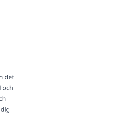
n det
l och
och
 dig