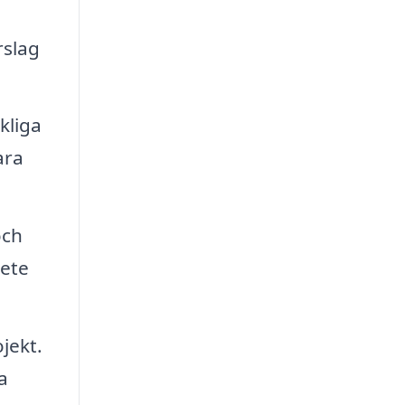
rslag
kliga
ara
och
bete
jekt.
a