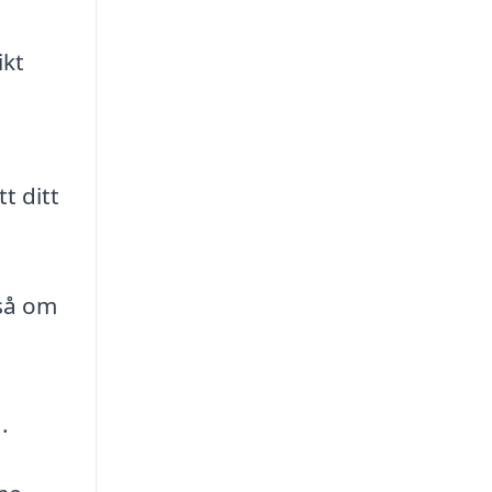
ikt
t ditt
kså om
.