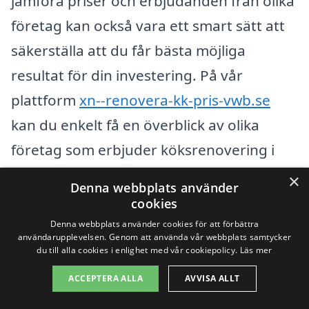
jämföra priser och erbjudanden från olika
företag kan också vara ett smart sätt att
säkerställa att du får bästa möjliga
resultat för din investering. På vår
plattform
xn--renovera-kk-pris-vwb.se
kan du enkelt få en överblick av olika
företag som erbjuder köksrenovering i
ditt område. Du kan enkelt begära offert
×
Denna webbplats använder
och få flera förslag att jämföra, vilket gör
cookies
att du kan välja det alternativ som passar
Denna webbplats använder cookies för att förbättra
användarupplevelsen. Genom att använda vår webbplats samtycker
bäst för ditt behov och din budget.
du till alla cookies i enlighet med vår cookiepolicy.
Läs mer
ACCEPTERA ALLA
AVVISA ALLT
Få 3 erbjudanden, gratis och utan