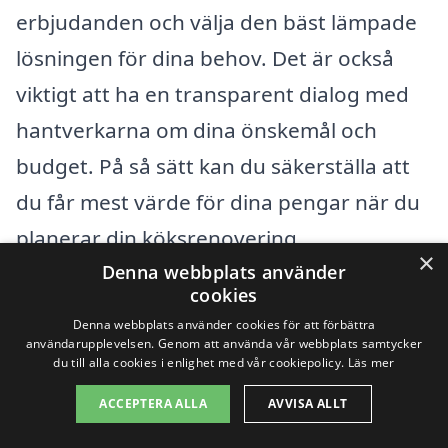
erbjudanden och välja den bäst lämpade
lösningen för dina behov. Det är också
viktigt att ha en transparent dialog med
hantverkarna om dina önskemål och
budget. På så sätt kan du säkerställa att
du får mest värde för dina pengar när du
planerar din köksrenovering.
×
Denna webbplats använder
cookies
I slutänden handlar det om att skapa ett
Denna webbplats använder cookies för att förbättra
kök som du både älskar och som fungerar
användarupplevelsen. Genom att använda vår webbplats samtycker
du till alla cookies i enlighet med vår cookiepolicy.
Läs mer
bra för dina behov, utan att överskrida
ACCEPTERA ALLA
AVVISA ALLT
din budget. Med rätt information och
förberedelse kan du göra din renovering