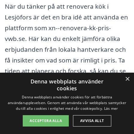
När du tänker på att renovera kök i
Lesjöfors är det en bra idé att använda en
plattform som xn--renovera-kk-pris-
vwb.se. Här kan du enkelt jämföra olika
erbjudanden från lokala hantverkare och
få insikter om vad som är rimligt i pris. Ta
tiden att planera och forska, så kan du se
×
till att din köksrenovering blir en både
Denna webbplats använder
cookies
kostnadseffektiv och givande upplevelse.
Denna webbplats använder cookies för att förbättra
användarupplevelsen. Genom att använda vår webbplats samtycker
du till alla cookies i enlighet med vår cookiepolicy.
Läs mer
Få 3 erbjudanden, gratis och utan
ACCEPTERA ALLA
AVVISA ALLT
förpliktelser