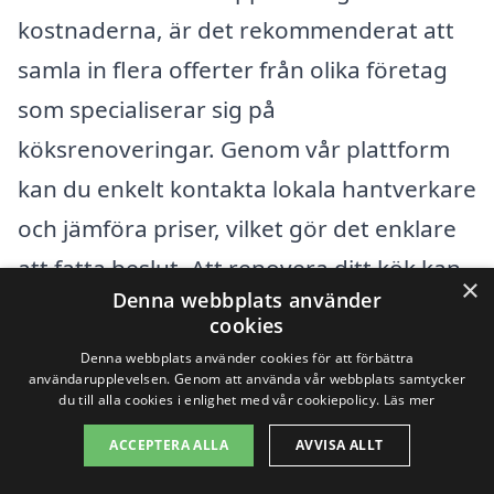
kostnaderna, är det rekommenderat att
samla in flera offerter från olika företag
som specialiserar sig på
köksrenoveringar. Genom vår plattform
kan du enkelt kontakta lokala hantverkare
och jämföra priser, vilket gör det enklare
att fatta beslut. Att renovera ditt kök kan
×
Denna webbplats använder
vara en betydande investering, men med
cookies
rätt information och hjälp kan du få ut det
Denna webbplats använder cookies för att förbättra
användarupplevelsen. Genom att använda vår webbplats samtycker
mesta av ditt projekt.
du till alla cookies i enlighet med vår cookiepolicy.
Läs mer
ACCEPTERA ALLA
AVVISA ALLT
Få 3 erbjudanden, gratis och utan