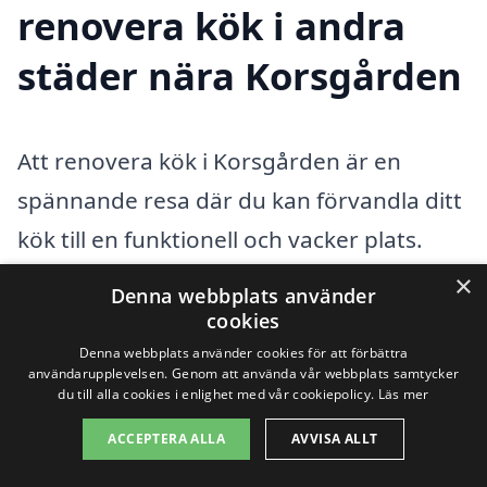
renovera kök i andra
städer nära Korsgården
Att renovera kök i Korsgården är en
spännande resa där du kan förvandla ditt
kök till en funktionell och vacker plats.
Men ibland är det bra att expandera sina
×
Denna webbplats använder
vyer och leta efter professionell hjälp i
cookies
närliggande städer. Det finns många
Denna webbplats använder cookies för att förbättra
användarupplevelsen. Genom att använda vår webbplats samtycker
duktiga hantverkare och företag i
du till alla cookies i enlighet med vår cookiepolicy.
Läs mer
området som kan erbjuda sina tjänster
ACCEPTERA ALLA
AVVISA ALLT
för köksrenovering.