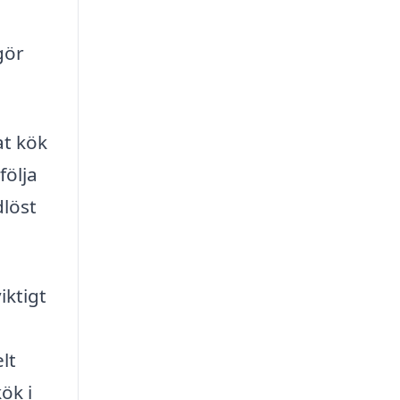
gör
at kök
följa
dlöst
iktigt
lt
ök i