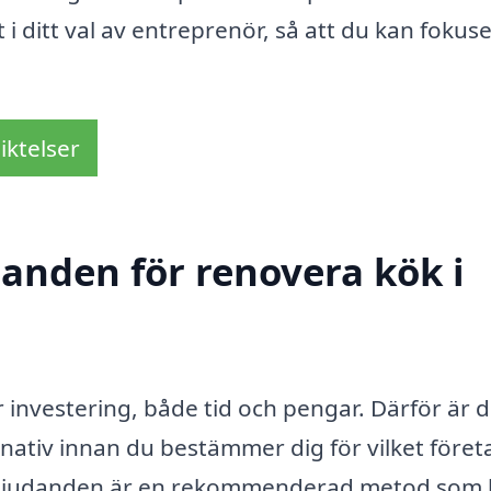
i ditt val av entreprenör, så att du kan fokus
iktelser
danden för renovera kök i
 investering, både tid och pengar. Därför är d
lternativ innan du bestämmer dig för vilket före
ka erbjudanden är en rekommenderad metod som