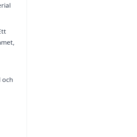
rial
tt
mmet,
l och