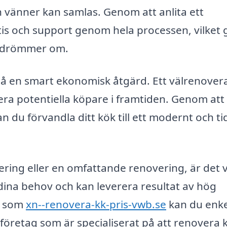
och vänner kan samlas. Genom att anlita ett
tis och support genom hela processen, vilket 
du drömmer om.
kså en smart ekonomisk åtgärd. Ett välrenover
ra potentiella köpare i framtiden. Genom att 
 du förvandla ditt kök till ett modernt och ti
ering eller en omfattande renovering, är det v
r dina behov och kan leverera resultat av hög
r som
xn--renovera-kk-pris-vwb.se
kan du enke
företag som är specialiserat på att renovera k