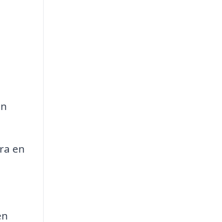
en
ra en
en