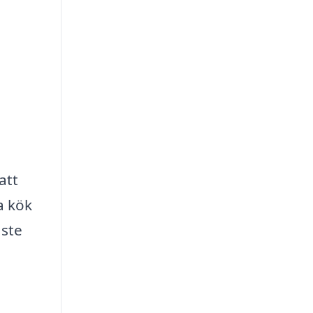
att
a kök
aste