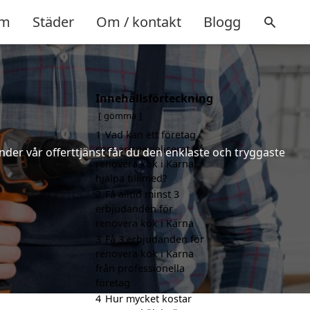
m
Städer
Om / kontakt
Blogg
Innehållsförteckning
gömma
1
Vad kan ett företag
som är specialiserat på
nder vår offerttjänst får du den enklaste och tryggaste
renovera kök i Kärna
hjälpa till med?
2
Få alltid minst 3
erbjudanden för
renovera kök i Kärna
3
Få 3 erbjudanden för
renovera kök i Kärna
från professionella
företag
4
Hur mycket kostar