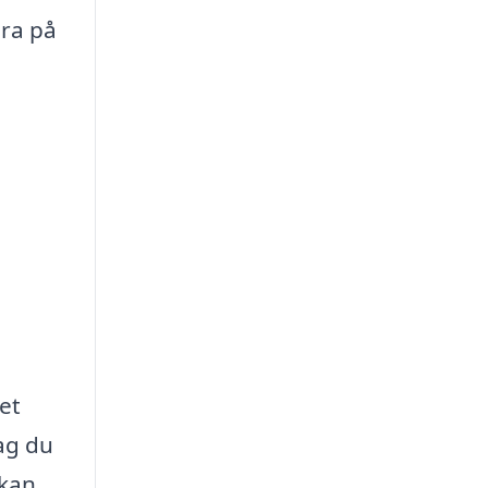
era på
et
tag du
 kan