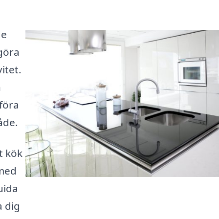
de
göra
itet.
n
föra
åde.
t kök
 med
uida
a dig